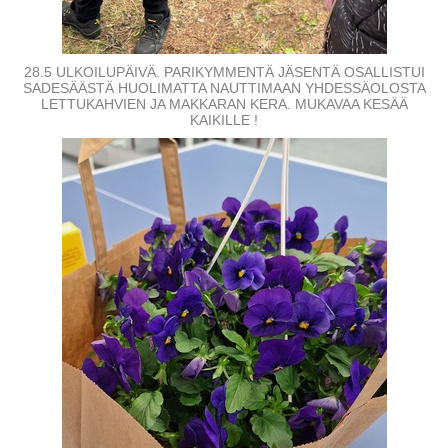
28.5 ULKOILUPÄIVÄ. PARIKYMMENTÄ JÄSENTÄ OSALLISTUI
SADESÄÄSTÄ HUOLIMATTA NAUTTIMAAN YHDESSÄOLOSTA
LETTUKAHVIEN JA MAKKARAN KERA. MUKAVAA KESÄÄ
KAIKILLE !