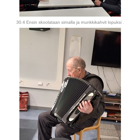
30.4 Ensin skoolataan simalla ja munkkikahvit lopuksi .