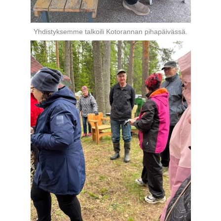
Yhdistyksemme talkoili Kotorannan pihapäivässä.