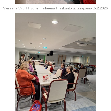
Vieraana Virpi Hirvonen ,aiheena lihaskunto ja tasapaino .5.2.2026