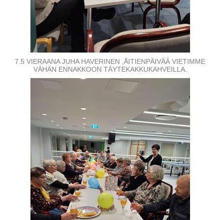
7.5 VIERAANA JUHA HAVERINEN ,ÅITIENPÄIVÄÄ VIETIMME
VÄHÄN ENNAKKOON TÄYTEKAKKUKAHVEILLA.