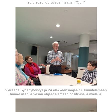
28.3 2026 Kiuruveden teatteri "Opri"
Vieraana Sydänyhdistys ja 24 eläkkeensaajaa tuli kuuntelemaan
Anna-Liisan ja Vesan ohjeet elämään positiivisella mielellä.